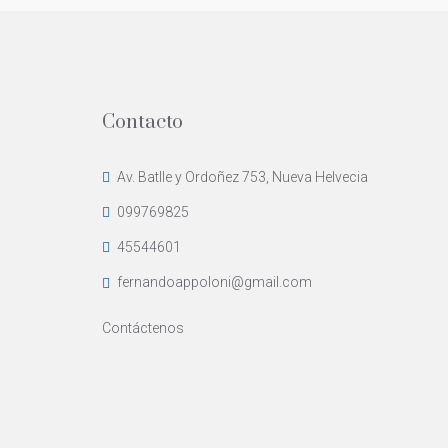
Contacto
Av. Batlle y Ordoñez 753, Nueva Helvecia
099769825
45544601
fernandoappoloni@gmail.com
Contáctenos