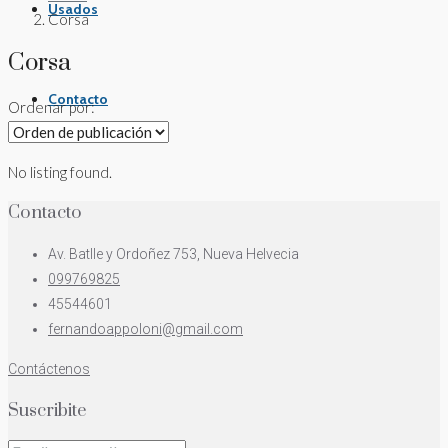
Usados
Corsa
Corsa
Contacto
Ordenar por:
No listing found.
Contacto
Av. Batlle y Ordoñez 753, Nueva Helvecia
099769825
45544601
fernandoappoloni@gmail.com
Contáctenos
Suscribite